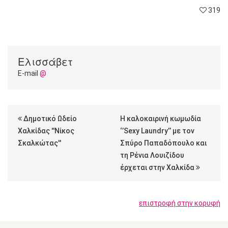
319
Ελισσάβετ
E-mail
@
Δημοτικό Ωδείο
Η καλοκαιρινή κωμωδία
Χαλκίδας ''Νίκος
‘’Sexy Laundry’’ με τον
Σκαλκώτας''
Σπύρο Παπαδόπουλο και
τη Ρένια Λουιζίδου
έρχεται στην Χαλκίδα
επιστροφή στην κορυφή